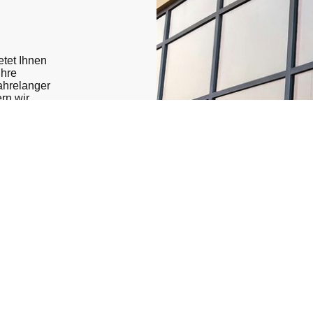
tet Ihnen
Ihre
ahrelanger
rn wir